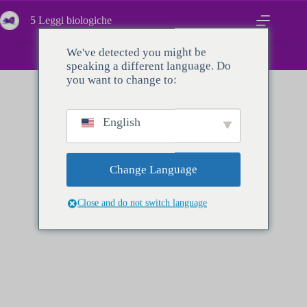
Passa
al
5 Leggi biologiche
contenuto
We've detected you might be
Corso
speaking a different language. Do
you want to change to:
English
Prossimamente
Change Language
Close and do not switch language