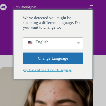
Pular
para
5 Leis Biológicas
o
conteúdo
We've detected you might be
speaking a different language. Do
you want to change to:
Sintomas
English
Change Language
Close and do not switch language